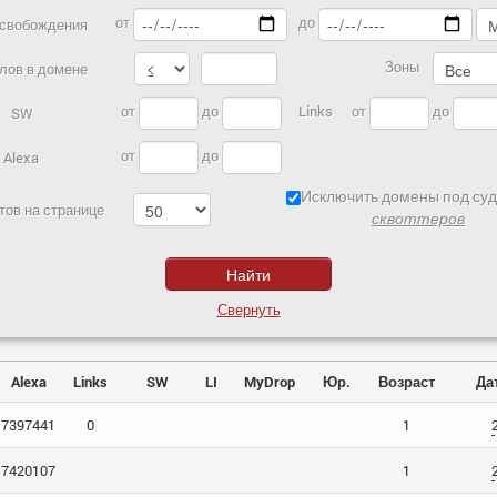
от
до
освобождения
Зоны
лов в домене
Links
от
до
от
до
SW
от
до
Alexa
Исключить домены под суд
тов на странице
сквоттеров
Свернуть
Alexa
Links
SW
LI
MyDrop
Юр.
Возраст
Да
7397441
0
1
7420107
1