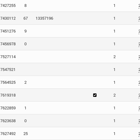
7427255
8
1
7430112
67
13357196
1
7451276
9
1
7456978
0
1
7527114
2
7547521
1
7564525
2
1
7619318
2
7622859
1
1
7623638
0
1
7627492
25
1