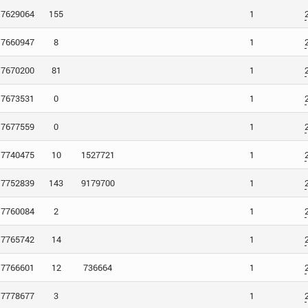
7629064
155
1
7660947
8
1
7670200
81
1
7673531
0
1
7677559
0
1
7740475
10
1527721
1
7752839
143
9179700
1
7760084
2
1
7765742
14
1
7766601
12
736664
1
7778677
3
1