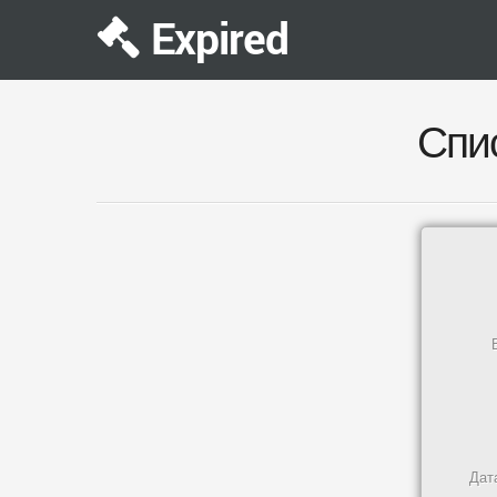
Expired
Спи
Дат