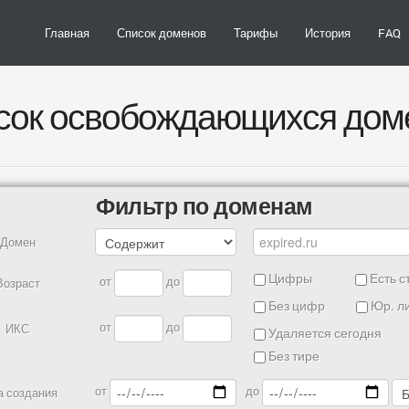
Главная
Список доменов
Тарифы
История
FAQ
сок освобождающихся дом
Фильтр по доменам
Домен
Цифры
Есть с
от
до
Возраст
Без цифр
Юр. л
от
до
ИКС
Удаляется сегодня
Без тире
от
до
а создания