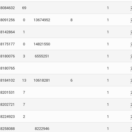
8084632
69
1
8091256
0
13674952
8
1
8142864
1
1
8175177
0
14821550
1
8180076
3
6555251
1
8180765
1
8184102
13
10618281
6
1
8201531
7
1
8202721
7
1
8224923
2
1
8258088
8222946
1