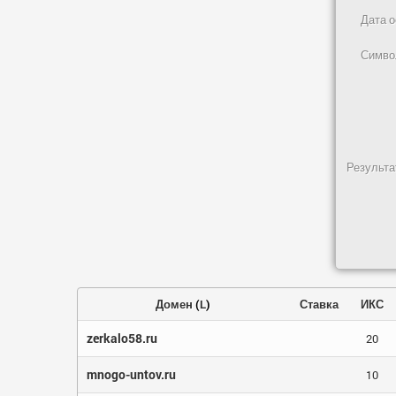
Дата 
Симво
Результа
Домен
(
L
)
Ставка
ИКС
zerkalo58.ru
20
mnogo-untov.ru
10