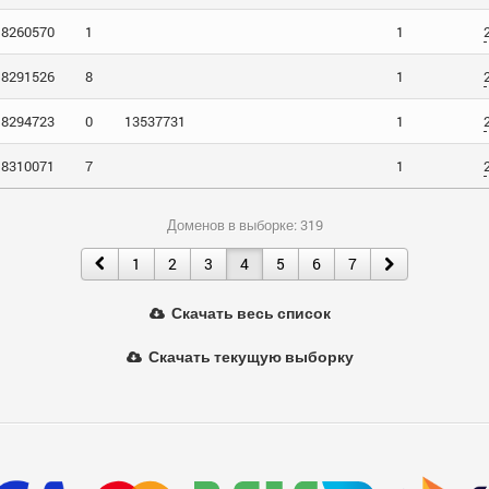
8260570
1
1
8291526
8
1
8294723
0
13537731
1
8310071
7
1
Доменов в выборке: 319
1
2
3
4
5
6
7
Скачать весь список
Скачать текущую выборку