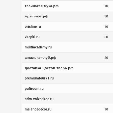
тесинская-мука.рф
10
мрт-плюс.рф
30
orisline.ru
10
vkepki.ru
30
multiacademy.ru
шпилька-клуб.рф
20
доставка-цветов-тверь.рф
premiumtour71.ru
pufiroom.ru
adm-volzhskoe.ru
melangedecor.ru
10