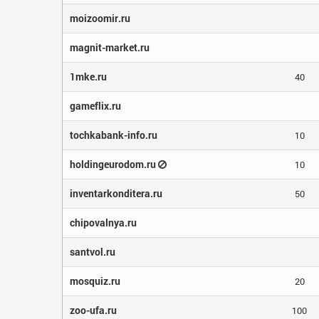
moizoomir.ru
magnit-market.ru
1mke.ru
40
gameflix.ru
tochkabank-info.ru
10
holdingeurodom.ru
10
inventarkonditera.ru
50
chipovalnya.ru
santvol.ru
mosquiz.ru
20
zoo-ufa.ru
100