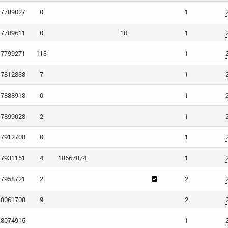
7789027
0
1
7789611
0
10
1
7799271
113
1
7812838
7
1
7888918
0
1
7899028
2
1
7912708
0
1
7931151
4
18667874
1
7958721
2
2
8061708
9
2
8074915
1