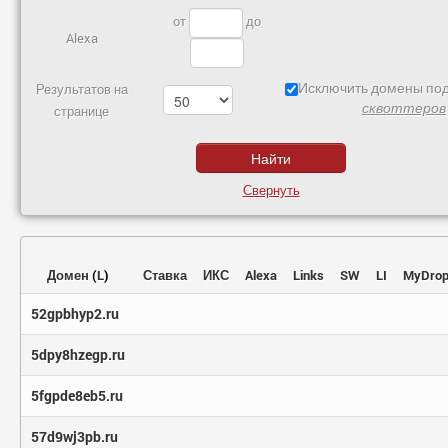
от
до
Alexa
Исключить домены под
Результатов на
сквоттеров
странице
Свернуть
Домен
(
L
)
Ставка
ИКС
Alexa
Links
SW
LI
MyDro
52gpbhyp2.ru
5dpy8hzegp.ru
5fgpde8eb5.ru
57d9wj3pb.ru