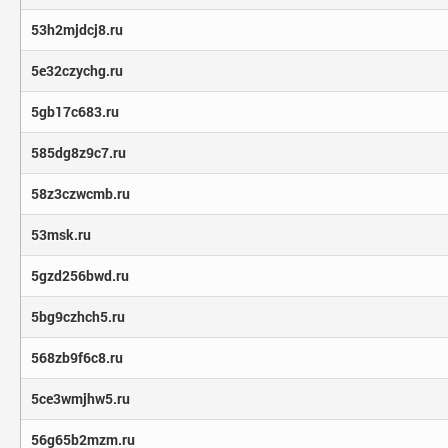
53h2mjdcj8.ru
5e32czychg.ru
5gb17c683.ru
585dg8z9c7.ru
58z3czwcmb.ru
53msk.ru
5gzd256bwd.ru
5bg9czhch5.ru
568zb9f6c8.ru
5ce3wmjhw5.ru
56g65b2mzm.ru