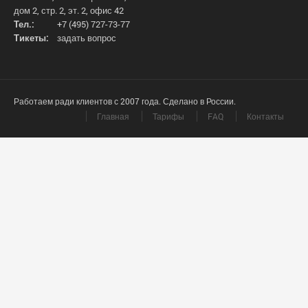
дом 2, стр. 2, эт. 2, офис 42
Тел.:
+7 (495) 727-73-77
Тикеты:
задать вопрос
Работаем ради клиентов с 2007 года. Сделано в России.
Главная
Тарифы
FAQ
Контакты