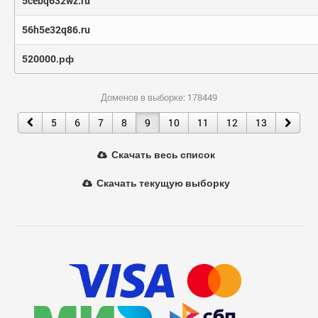
5cebq632wz.ru
56h5e32q86.ru
520000.рф
Доменов в выборке: 178449
5
6
7
8
9
10
11
12
13
Скачать весь список
Скачать текущую выборку