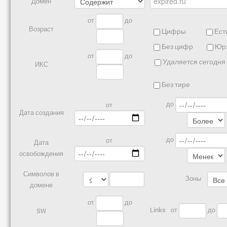
Домен
от
до
Возраст
Цифры
Есть
Без цифр
Юр.
от
до
Удаляется сегодня
ИКС
Без тире
до
от
Дата создания
до
от
Дата
освобождения
Символов в
Зоны
домене
от
до
Links
от
до
SW