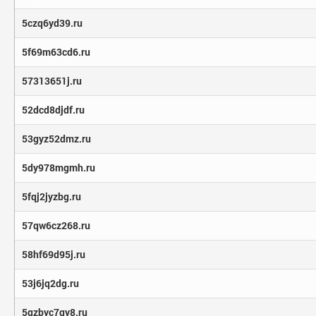
5czq6yd39.ru
5f69m63cd6.ru
57313651j.ru
52dcd8djdf.ru
53gyz52dmz.ru
5dy978mgmh.ru
5fqj2jyzbg.ru
57qw6cz268.ru
58hf69d95j.ru
53j6jq2dg.ru
5gzbyc7gy8.ru