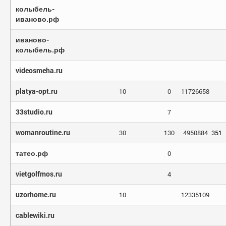
колыбель-
иваново.рф
иваново-
колыбель.рф
videosmeha.ru
platya-opt.ru
10
0
11726658
33studio.ru
7
womanroutine.ru
30
130
4950884
351
татео.рф
0
vietgolfmos.ru
4
uzorhome.ru
10
12335109
cablewiki.ru