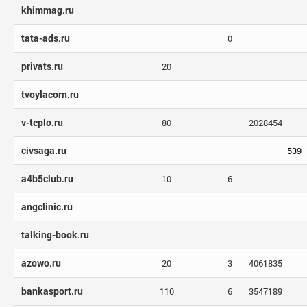
khimmag.ru
tata-ads.ru
0
privats.ru
20
tvoylacorn.ru
v-teplo.ru
80
2028454
civsaga.ru
539
a4b5club.ru
10
6
angclinic.ru
talking-book.ru
azowo.ru
20
3
4061835
bankasport.ru
110
6
3547189