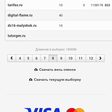
tarifas.ru
10
0
1158178
833
digital-flame.ru
40
ds16-malyshok.ru
10
tutorgen.ru
Доменов в выборке: 183096
4
5
6
7
8
9
10
11
12
Скачать весь список
Скачать текущую выборку