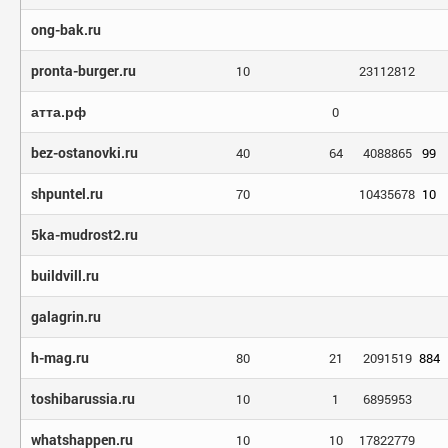
ong-bak.ru
pronta-burger.ru
10
23112812
атта.рф
0
bez-ostanovki.ru
40
64
4088865
99
shpuntel.ru
70
10435678
10
5ka-mudrost2.ru
buildvill.ru
galagrin.ru
h-mag.ru
80
21
2091519
884
toshibarussia.ru
10
1
6895953
whatshappen.ru
10
10
17822779