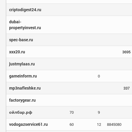
criptodigest24.ru
dubai-
propertyinvest.ru
spec-base.ru
xxx20.ru
3695
justmylaas.ru
gameinform.ru
0
mp3nafleshke.ru
337
factorygear.ru
ойлбар.рф
70
9
vodogazservice61.ru
60
12
8845080