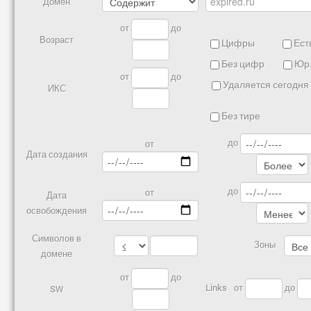
Домен
от
до
Возраст
Цифры
Есть
Без цифр
Юр.
от
до
Удаляется сегодня
ИКС
Без тире
до
от
Дата создания
до
от
Дата
освобождения
Символов в
Зоны
домене
от
до
Links
от
до
SW