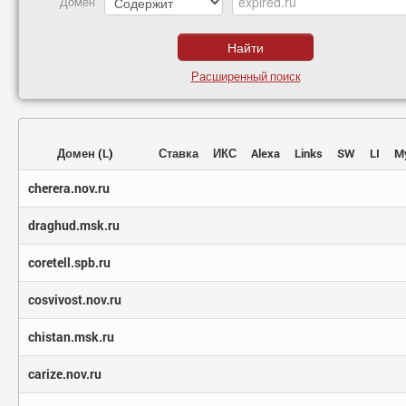
Домен
Расширенный поиск
Домен
(
L
)
Ставка
ИКС
Alexa
Links
SW
LI
M
cherera.nov.ru
draghud.msk.ru
coretell.spb.ru
cosvivost.nov.ru
chistan.msk.ru
carize.nov.ru