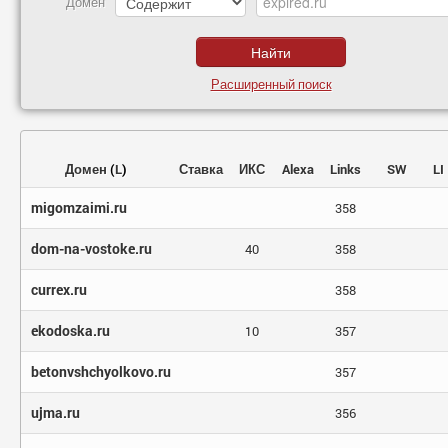
Домен
Расширенный поиск
Домен
(
L
)
Ставка
ИКС
Alexa
Links
SW
LI
migomzaimi.ru
358
dom-na-vostoke.ru
40
358
currex.ru
358
ekodoska.ru
10
357
betonvshchyolkovo.ru
357
ujma.ru
356