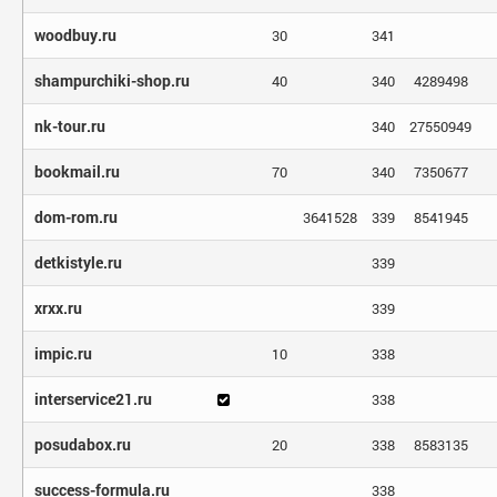
woodbuy.ru
30
341
shampurchiki-shop.ru
40
340
4289498
nk-tour.ru
340
27550949
bookmail.ru
70
340
7350677
dom-rom.ru
3641528
339
8541945
detkistyle.ru
339
xrxx.ru
339
impic.ru
10
338
interservice21.ru
338
posudabox.ru
20
338
8583135
success-formula.ru
338