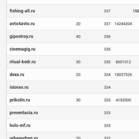
fishing-all.ru
337
15
avto4avto.ru
20
337
14244204
gipostroy.ru
40
336
cinemagig.ru
335
ritual-kedr.ru
30
335
8601012
dexa.ru
20
334
18037526
isiorao.ru
334
prikolin.ru
30
333
4192900
presentacia.ru
333
holo-mf.ru
333
urbanurban.ru
20
332