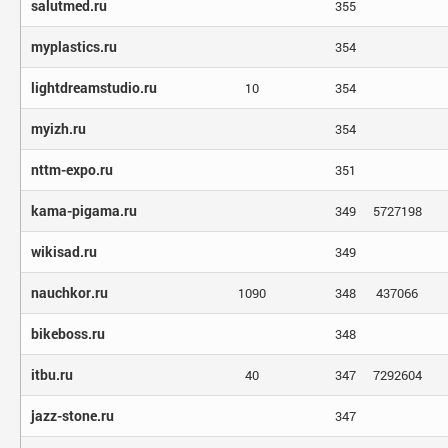
salutmed.ru
355
myplastics.ru
354
lightdreamstudio.ru
10
354
myizh.ru
354
nttm-expo.ru
351
kama-pigama.ru
349
5727198
wikisad.ru
349
nauchkor.ru
1090
348
437066
bikeboss.ru
348
itbu.ru
40
347
7292604
jazz-stone.ru
347