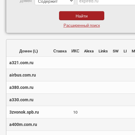
Домен
Расширенный поиск
Домен
(
L
)
Ставка
ИКС
Alexa
Links
SW
LI
M
a321.com.ru
airbus.com.ru
a380.com.ru
a330.com.ru
3zvonok.spb.ru
10
a400m.com.ru