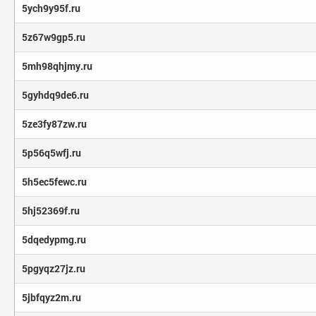
5ych9y95f.ru
5z67w9gp5.ru
5mh98qhjmy.ru
5gyhdq9de6.ru
5ze3fy87zw.ru
5p56q5wfj.ru
5h5ec5fewc.ru
5hj52369f.ru
5dqedypmg.ru
5pgyqz27jz.ru
5jbfqyz2m.ru