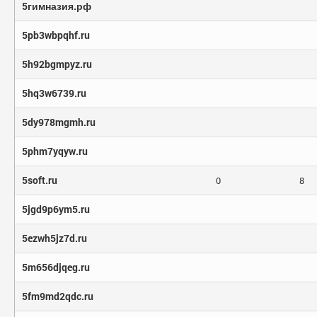
5гимназия.рф
5pb3wbpqhf.ru
5h92bgmpyz.ru
5hq3w6739.ru
5dy978mgmh.ru
5phm7yqyw.ru
5soft.ru
0
8
5jgd9p6ym5.ru
5ezwh5jz7d.ru
5m656djqeg.ru
5fm9md2qdc.ru