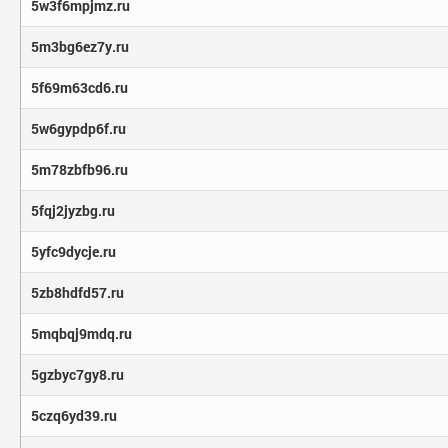
5w3f6mpjmz.ru
5m3bg6ez7y.ru
5f69m63cd6.ru
5w6gypdp6f.ru
5m78zbfb96.ru
5fqj2jyzbg.ru
5yfc9dycje.ru
5zb8hdfd57.ru
5mqbqj9mdq.ru
5gzbyc7gy8.ru
5czq6yd39.ru