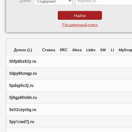
Домен
Расширенный поиск
Домен
(
L
)
Ставка
ИКС
Alexa
Links
SW
LI
MyDro
5hfp6bz82y.ru
5dpy8hzegp.ru
5pdqyhc2j.ru
5j9gp8fmbh.ru
5e32czychg.ru
5py1cwd7j.ru