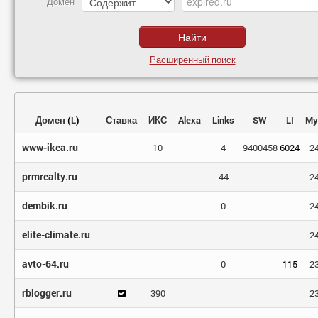
Домен
Расширенный поиск
Домен
(
L
)
Ставка
ИКС
Alexa
Links
SW
LI
My
www-ikea.ru
10
4
9400458
6024
2
prmrealty.ru
44
2
dembik.ru
0
2
elite-climate.ru
2
avto-64.ru
0
115
2
rblogger.ru
390
2