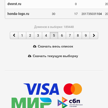
dvorst.ru
0
2
honda-logo.ru
30
17
20173503
1104
2
Доменов в выборке: 189448
1
2
3
4
5
6
7
8
9
Скачать весь список
Скачать текущую выборку