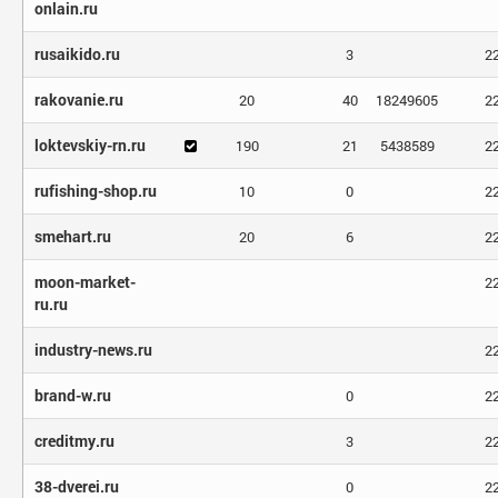
onlain.ru
rusaikido.ru
3
2
rakovanie.ru
20
40
18249605
2
loktevskiy-rn.ru
190
21
5438589
2
rufishing-shop.ru
10
0
2
smehart.ru
20
6
2
moon-market-
2
ru.ru
industry-news.ru
2
brand-w.ru
0
2
creditmy.ru
3
2
38-dverei.ru
0
2