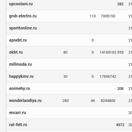
upcoolani.ru
282
2
grsh-electro.ru
110
7005150
2
sporttonline.ru
2
apsebt.ru
0
2
okbt.ru
80
0
14169103
310
2
millmoda.ru
2
happykmv.ru
30
0
17656742
2
animehy.ru
208
2
wonderlandiya.ru
280
46
8244808
2
encarr.ru
2
rat-felt.ru
4972
2