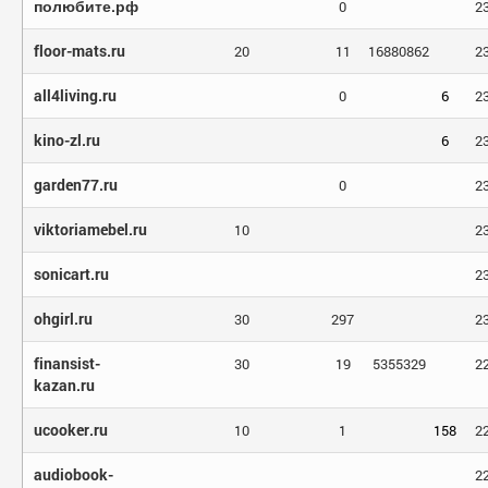
полюбите.рф
0
2
floor-mats.ru
20
11
16880862
2
all4living.ru
0
6
2
kino-zl.ru
6
2
garden77.ru
0
2
viktoriamebel.ru
10
2
sonicart.ru
2
ohgirl.ru
30
297
2
finansist-
30
19
5355329
2
kazan.ru
ucooker.ru
10
1
158
2
audiobook-
2