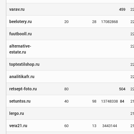
varav.ru
459
2
beelotery.ru
20
28
17082868
2
fuutbooll.ru
2
alternative-
2
estate.ru
toptextilshop.ru
2
analitikafr.ru
2
retsept-foto.ru
80
504
2
setuntss.ru
40
98
13748338
84
2
lergo.ru
2
vera21.ru
60
13
3443144
2