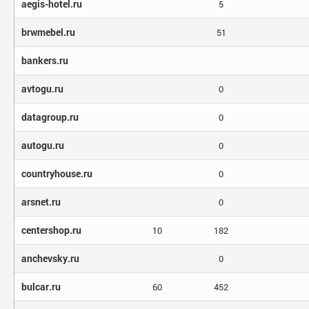
aegis-hotel.ru
5
brwmebel.ru
51
bankers.ru
avtogu.ru
0
datagroup.ru
0
autogu.ru
0
countryhouse.ru
0
arsnet.ru
0
centershop.ru
10
182
anchevsky.ru
0
bulcar.ru
60
452