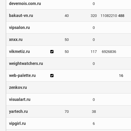
devernois.com.ru
0
bakaut-vn.ru
40
320
11082210
488
vipsalon.ru
0
xnxx.ru
50
0
vikmetiz.ru
50
117
6926836
weightwatchers.ru
0
web-palette.ru
16
zenkov.ru
visualart.ru
0
yartech.ru
70
38
vipgirl.ru
6