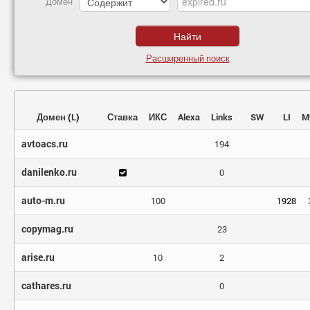
Домен
Расширенный поиск
Домен
(
L
)
Ставка
ИКС
Alexa
Links
SW
LI
M
avtoacs.ru
194
danilenko.ru
0
auto-m.ru
100
1928
copymag.ru
23
arise.ru
10
2
cathares.ru
0