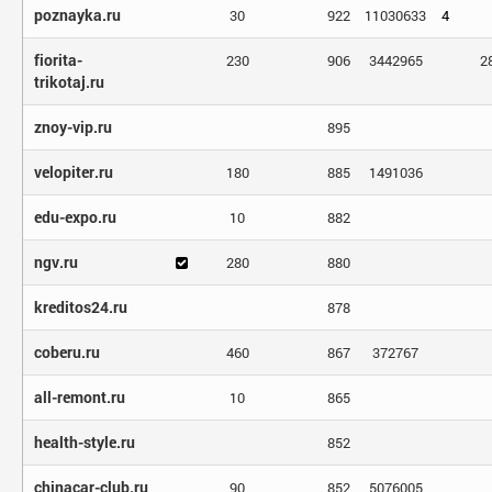
poznayka.ru
30
922
11030633
4
fiorita-
230
906
3442965
2
trikotaj.ru
znoy-vip.ru
895
velopiter.ru
180
885
1491036
edu-expo.ru
10
882
ngv.ru
280
880
kreditos24.ru
878
coberu.ru
460
867
372767
all-remont.ru
10
865
health-style.ru
852
chinacar-club.ru
90
852
5076005