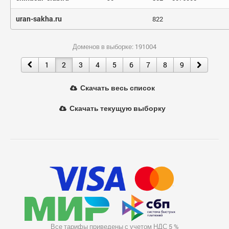
uran-sakha.ru
822
Доменов в выборке: 191004
1
2
3
4
5
6
7
8
9
Скачать весь список
Скачать текущую выборку
Все тарифы приведены с учетом НДС 5 %