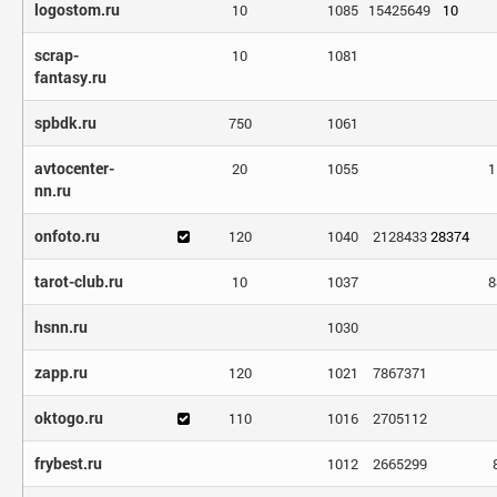
logostom.ru
10
1085
15425649
10
scrap-
10
1081
fantasy.ru
spbdk.ru
750
1061
avtocenter-
20
1055
1
nn.ru
onfoto.ru
120
1040
2128433
28374
tarot-club.ru
10
1037
8
hsnn.ru
1030
zapp.ru
120
1021
7867371
oktogo.ru
110
1016
2705112
frybest.ru
1012
2665299