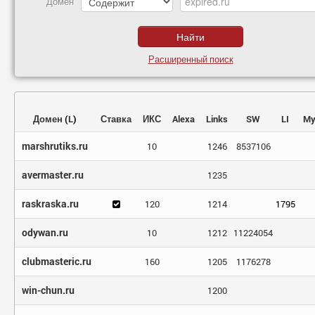
Домен
Расширенный поиск
Домен
(
L
)
Ставка
ИКС
Alexa
Links
SW
LI
My
marshrutiks.ru
10
1246
8537106
avermaster.ru
1235
raskraska.ru
120
1214
1795
odywan.ru
10
1212
11224054
clubmasteric.ru
160
1205
1176278
win-chun.ru
1200